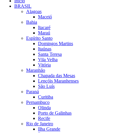
Início
BRASIL
Alagoas
Maceió
Bahia
Itacaré
Maraú
Espírito Santo
Domingos Martins
Itaúnas
Santa Teresa
Vila Velha
Vitória
Maranhão
Chapada das Mesas
Lençóis Maranhenses
São Luís
Paraná
Curitiba
Pernambuco
Olinda
Porto de Galinhas
Recife
Rio de Janeiro
Ilha Grande