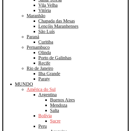
Vila Velha
Vitória
Maranhão
Chapada das Mesas
Lençóis Maranhenses
São Luís
Paraná
Curitiba
Pernambuco
Olinda
Porto de Galinhas
Recife
Rio de Janeiro
Ilha Grande
Paraty
MUNDO
América do Sul
Argentina
Buenos Aires
Mendoza
Salta
Bolívia
Sucre
Peru