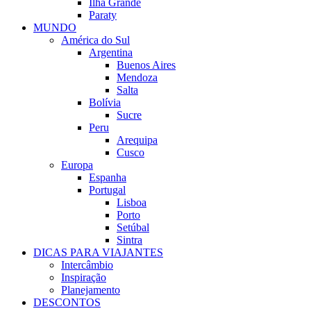
Ilha Grande
Paraty
MUNDO
América do Sul
Argentina
Buenos Aires
Mendoza
Salta
Bolívia
Sucre
Peru
Arequipa
Cusco
Europa
Espanha
Portugal
Lisboa
Porto
Setúbal
Sintra
DICAS PARA VIAJANTES
Intercâmbio
Inspiração
Planejamento
DESCONTOS