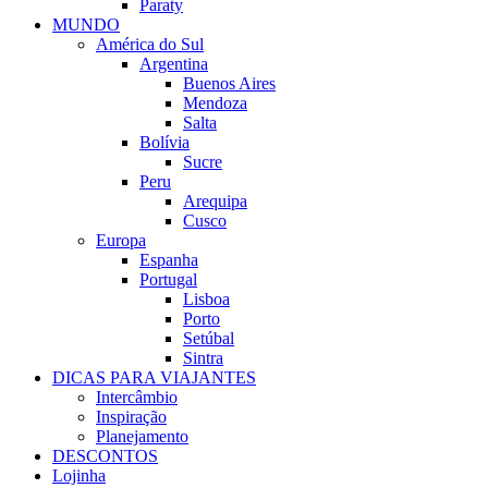
Paraty
MUNDO
América do Sul
Argentina
Buenos Aires
Mendoza
Salta
Bolívia
Sucre
Peru
Arequipa
Cusco
Europa
Espanha
Portugal
Lisboa
Porto
Setúbal
Sintra
DICAS PARA VIAJANTES
Intercâmbio
Inspiração
Planejamento
DESCONTOS
Lojinha