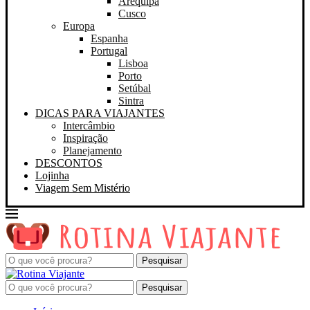
Arequipa
Cusco
Europa
Espanha
Portugal
Lisboa
Porto
Setúbal
Sintra
DICAS PARA VIAJANTES
Intercâmbio
Inspiração
Planejamento
DESCONTOS
Lojinha
Viagem Sem Mistério
Pesquisar
Pesquisar