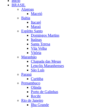
Início
BRASIL
Alagoas
Maceió
Bahia
Itacaré
Maraú
Espírito Santo
Domingos Martins
Itaúnas
Santa Teresa
Vila Velha
Vitória
Maranhão
Chapada das Mesas
Lençóis Maranhenses
São Luís
Paraná
Curitiba
Pernambuco
Olinda
Porto de Galinhas
Recife
Rio de Janeiro
Ilha Grande