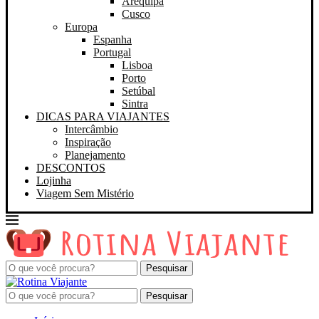
Arequipa
Cusco
Europa
Espanha
Portugal
Lisboa
Porto
Setúbal
Sintra
DICAS PARA VIAJANTES
Intercâmbio
Inspiração
Planejamento
DESCONTOS
Lojinha
Viagem Sem Mistério
Pesquisar
Pesquisar