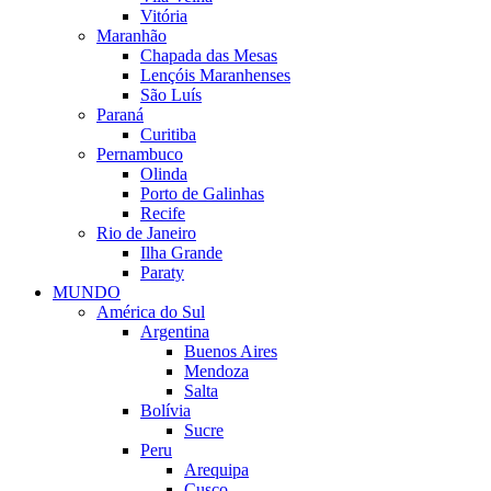
Vitória
Maranhão
Chapada das Mesas
Lençóis Maranhenses
São Luís
Paraná
Curitiba
Pernambuco
Olinda
Porto de Galinhas
Recife
Rio de Janeiro
Ilha Grande
Paraty
MUNDO
América do Sul
Argentina
Buenos Aires
Mendoza
Salta
Bolívia
Sucre
Peru
Arequipa
Cusco