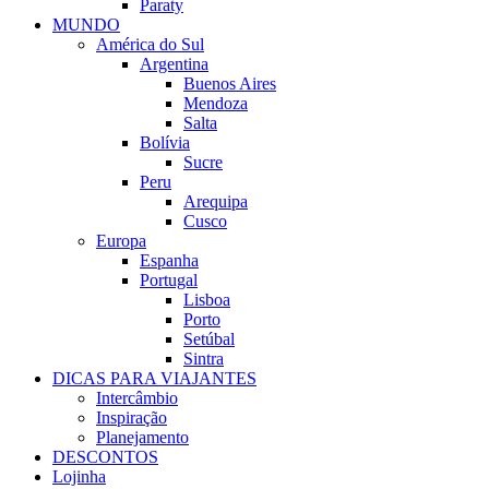
Paraty
MUNDO
América do Sul
Argentina
Buenos Aires
Mendoza
Salta
Bolívia
Sucre
Peru
Arequipa
Cusco
Europa
Espanha
Portugal
Lisboa
Porto
Setúbal
Sintra
DICAS PARA VIAJANTES
Intercâmbio
Inspiração
Planejamento
DESCONTOS
Lojinha